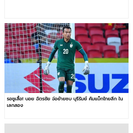
รอชูเสื้อ! บอย ฉัตรชัย จ่อย้ายซบ บุรีรัมย์ คัมแบ็กไทยลีก ใน
เลกสอง