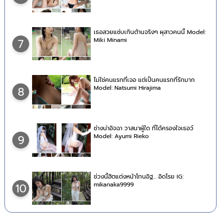
เธอสวยแซ่บเกินต้านจริงๆ ผุสาวคนนี้ Model:
Miki Minami
7
ไม่ใช่คนแรกที่เจอ แต่เป็นคนแรกที่รักมาก
Model: Natsumi Hirajima
8
ช่างน่าอิจฉา วาสนาผู้ใด ที่ได้ครองใจเธอว์
Model: Ayumi Rieko
9
ช่วงนี้ฮิตแต่งหน้าโทนอิฐ… อิดโรย IG:
mikanaka9999
10