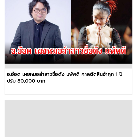
อ.อ๊อด เผยหมอลำสาวชื่อดัง แพ้คดี ศาลตัดสินจำคุก 1 ปี
ปรับ 80,000 บาท