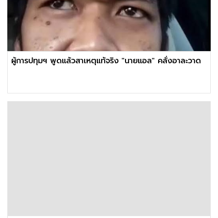
ผู้การปทุมฯ พูดแล้วสาเหตุแท้จริง "นายแอล" คลั่งอาละวาด