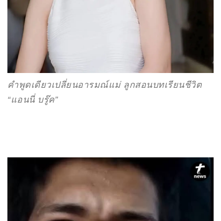
คำพูดเดียวเปลี่ยนอารมณ์แม่ ลูกสอนบทเรียนชีวิต
“แอนนี่ บรู๊ค”