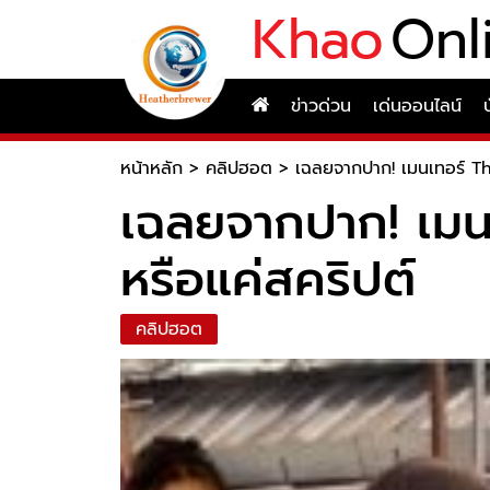
Khao
Onl
ข่าวด่วน
เด่นออนไลน์
หน้าหลัก
>
คลิปฮอต
>
เฉลยจากปาก! เมนเทอร์ Th
เฉลยจากปาก! เมน
หรือแค่สคริปต์
คลิปฮอต