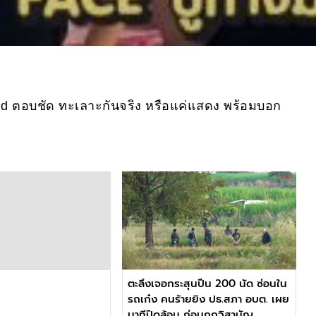
d ตอบชัด ทะเลาะกันจริง หรือแค่แสดง พร้อมบอก
ตะลึงเจอกระสุนปืน 200 นัด ซ่อนใน
รถเก๋ง คนร้ายยิง ปธ.สภา อบต. เผย
นาทีปิดล้อม ก่อนถูกวิสามัญ