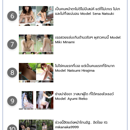
เป็นคนหน้าตาไม่ดีไม่มีเสน่ห์ แต่ก็ไม่เกเร ไม่เท
และไม่ทิ้งแน่นอน Model: Sena Natsuki
6
เธอสวยแซ่บเกินต้านจริงๆ ผุสาวคนนี้ Model:
Miki Minami
7
ไม่ใช่คนแรกที่เจอ แต่เป็นคนแรกที่รักมาก
Model: Natsumi Hirajima
8
ช่างน่าอิจฉา วาสนาผู้ใด ที่ได้ครองใจเธอว์
Model: Ayumi Rieko
9
ช่วงนี้ฮิตแต่งหน้าโทนอิฐ… อิดโรย IG:
mikanaka9999
10