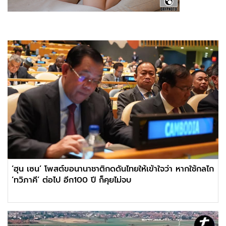
‘ฮุน เซน’ โพสต์ขอนานาชาติกดดันไทยให้เข้าใจว่า หากใช้กลไก
‘ทวิภาคี’ ต่อไป อีก100 ปี ก็คุยไม่จบ