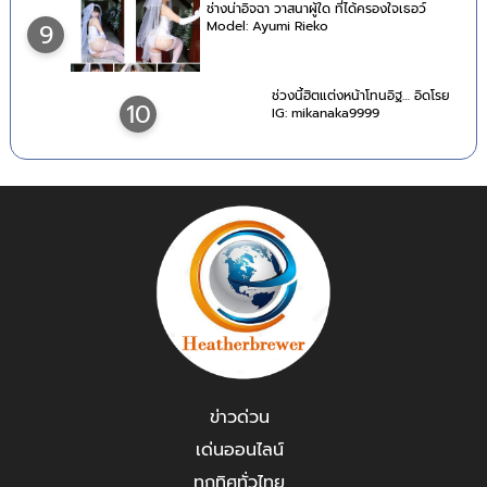
ช่างน่าอิจฉา วาสนาผู้ใด ที่ได้ครองใจเธอว์
Model: Ayumi Rieko
9
ช่วงนี้ฮิตแต่งหน้าโทนอิฐ… อิดโรย
10
IG: mikanaka9999
ข่าวด่วน
เด่นออนไลน์
ทุกทิศทั่วไทย