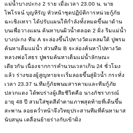
แม่น้ำบางปะกง 2 ราย เมื่อเวลา 23.00 น. นาย
ไพโรจน์ บุญหิรัญ หัวหน้าชุดปฏิบัติการหน่วยกู้ภัย
ฉะเชิงเทรา ได้ปรับแผนให้กำลังทั้งหมดขึ้นมาด้าน
บนเพื่อวางแผน ค้นหาบนผิวน้ำตลอด 2 ฝั่ง ริมแม่น้ำ
บางปะกง ทีม A จะล่องขึ้นไปทางวัดแหลมใต้ ปูพรม
ค้นหาเต็มแม่น้ำ ส่วนทีม B จะล่องค้นหาไปทางวัด
หลวงพ่อโสธร ปูพรมค้นหาเต็มแม่น้ำลักษณะ
เดียวกัน เนื่องจากการคำนวนเวลาเกิน 24 ชั่วโมง
แล้ว ร่างของผู้สูญหายจะเริ่มลอยขึ้นสู่ผิวน้ำ กระทั่ง
เวลา 23.37 น.ทีมกู้ภัยพนมสารคามและทีมกู้ภัย
ปลวกแดง ได้พบร่างผู้เสียชีวิตคือ นางภัชราภรณ์
อายุ 48 ปี สวมใส่ชุดสีดำตามภาพสุดท้ายที่เดินขึ้น
สะพาน ลอยคว่ำหน้าจึงวิทยุประสานทีมที่ค้นหามาส
นับสนุน เคลื่อนย้ายร่างกับเข้าฝั่ง