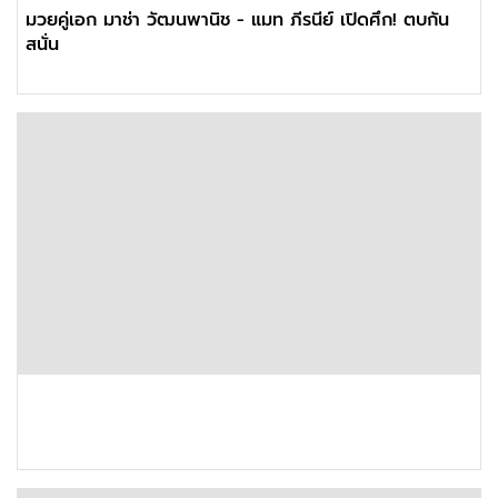
มวยคู่เอก มาช่า วัฒนพานิช - แมท ภีรนีย์ เปิดศึก! ตบกัน
สนั่น