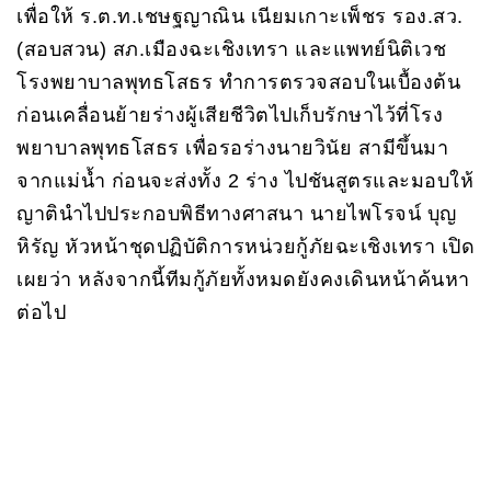
เพื่อให้ ร.ต.ท.เชษฐญาณิน เนียมเกาะเพ็ชร รอง.สว.
(สอบสวน) สภ.เมืองฉะเชิงเทรา และแพทย์นิติเวช
โรงพยาบาลพุทธโสธร ทำการตรวจสอบในเบื้องต้น
ก่อนเคลื่อนย้ายร่างผู้เสียชีวิตไปเก็บรักษาไว้ที่โรง
พยาบาลพุทธโสธร เพื่อรอร่างนายวินัย สามีขึ้นมา
จากแม่น้ำ ก่อนจะส่งทั้ง 2 ร่าง ไปชันสูตรและมอบให้
ญาตินำไปประกอบพิธีทางศาสนา นายไพโรจน์ บุญ
หิรัญ หัวหน้าชุดปฏิบัติการหน่วยกู้ภัยฉะเชิงเทรา เปิด
เผยว่า หลังจากนี้ทีมกู้ภัยทั้งหมดยังคงเดินหน้าค้นหา
ต่อไป